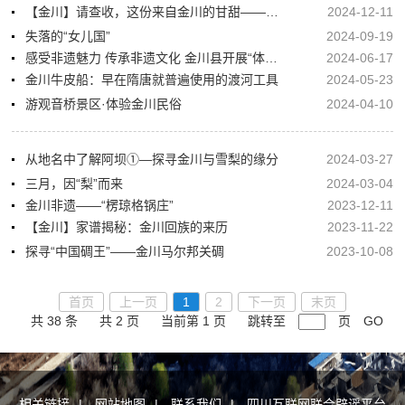
【金川】请查收，这份来自金川的甘甜——雪梨膏
2024-12-11
失落的“女儿国”
2024-09-19
感受非遗魅力 传承非遗文化 金川县开展“体验非遗·传承中华文化”暨牛羊毛手工编织、马奈锅庄文化体验活动
2024-06-17
金川牛皮船：早在隋唐就普遍使用的渡河工具
2024-05-23
游观音桥景区·体验金川民俗
2024-04-10
从地名中了解阿坝①—探寻金川与雪梨的缘分
2024-03-27
三月，因“梨”而来
2024-03-04
金川非遗——“楞琼格锅庄”
2023-12-11
【金川】家谱揭秘：金川回族的来历
2023-11-22
探寻“中国碉王”——金川马尔邦关碉
2023-10-08
首页
上一页
1
2
下一页
末页
共 38 条
共 2 页
当前第 1 页
跳转至
页
GO
相关链接
|
网站地图
|
联系我们
|
四川互联网联合辟谣平台