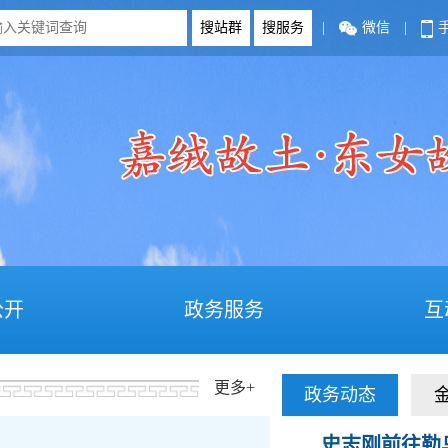
|
微信
|
公开
政务服务
互
更多
+
政务动态
史志刚前往勒