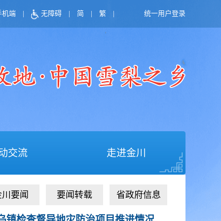
手机端
|
无障碍
|
简
|
繁
|
统一用户登录
动交流
走进金川
金川要闻
要闻转载
省政府信息
乌镇检查督导地灾防治项目推进情况