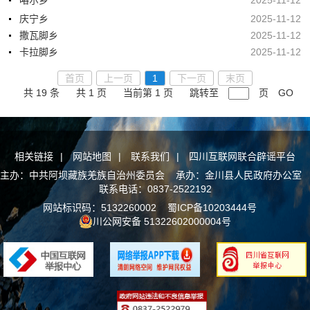
庆宁乡
2025-11-12
撒瓦脚乡
2025-11-12
卡拉脚乡
2025-11-12
首页
上一页
1
下一页
末页
共 19 条
共 1 页
当前第 1 页
跳转至
页
GO
相关链接
|
网站地图
|
联系我们
|
四川互联网联合辟谣平台
主办：中共阿坝藏族羌族自治州委员会 承办：金川县人民政府办公室
联系电话：0837-2522192
网站标识码：5132260002
蜀ICP备10203444号
川公网安备 51322602000004号