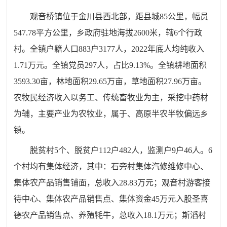
观音桥镇位于金川县西北部，距县城
85
公里，幅员
547.78
平方公里，乡政府驻地海拔
2600
米，辖
6
个行政
村。全镇户籍人口
883
户
3177
人，
202
2
年底人均纯收入
1.71
万元。全镇党员
297
人，占比
9.13%
。全镇耕地面积
3593.30
亩，林地面积
29.65
万亩，草地面积
27.96
万亩。
农牧民经济收入以务工、传统畜牧业为主，采挖中药材
为辅，主要产业为农牧业，属于、高原半农半牧偏远乡
镇。
脱贫村
5
个、脱贫户
112
户
482
人，监测户
9
户
46
人。
6
个村均有集体经济，其中：石旁村集体汽修维修中心、
集体农产品销售铺面，总收入
28.83
万元；观音村游客接
待中心、集体农产品销售点、集体资金
45
万元入股圣喜
德农产品销售点、养殖牦牛，总收入
18.1
万元；斯滔村