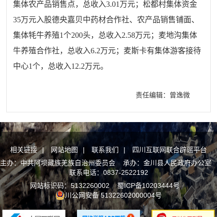
集体农产品销售点，总收入
3.01
万元；松都村集体资金
35
万元入股德央嘉贝中药材合作社、农产品销售铺面、
集体牦牛养殖
1
个
200
头，总收入
2.58
万元；麦地沟集体
牛养殖合作社，总收入
6.2
万元；麦斯卡有集体游客接待
中心
1
个，总收入
12.2
万元。
责任编辑：曾逸微
相关链接
|
网站地图
|
联系我们
|
四川互联网联合辟谣平台
主办：中共阿坝藏族羌族自治州委员会 承办：金川县人民政府办公室
联系电话：0837-2522192
网站标识码：5132260002
蜀ICP备10203444号
川公网安备 51322602000004号