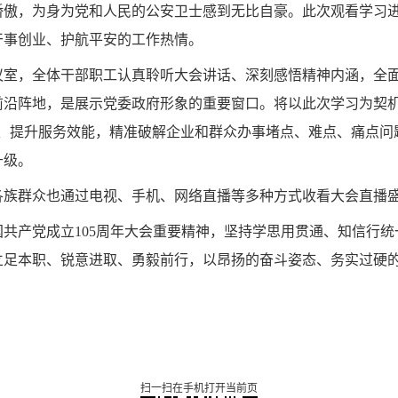
骄傲，为身为党和人民的公安卫士感到无比自豪。此次观看学习
干事创业、护航平安的工作热情。
议室
，全体干部职工认真聆听大会讲话、深刻感悟精神内涵，全
前沿阵地，是展示党委政府形象的重要窗口。将以此次学习为契
限、提升服务效能，精准破解企业和群众办事堵点、难点、痛点问
升级。
各族群众也通过电视、手机、网络直播等多种方式收看大会直播
国共产党成立
105
周年大会重要精神，坚持学思用贯通、知信行统
立足本职、锐意进取、勇毅前行，以昂扬的奋斗姿态、务实过硬
扫一扫在手机打开当前页