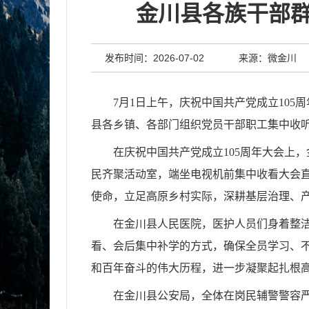
金川县各族干部群
发布时间：2026-07-02
来源：微金川
7
月
1
日上午，庆祝中国共产党成立
105
周
县各乡镇、各部门组织党员干部职工集中收
在庆祝中国共产党成立
105
周年大会上，
民齐聚活动室，端坐电视机前集中收看大会
使命，立足高原乡村实际，深耕基层治理、
在金川县人民医院，医护人员们身着整
看、会后集中补学的方式，确保全员学习、
和百年奋斗的伟大历程，进一步凝聚起扎根
在金川县公安局，全体在岗民辅警警容