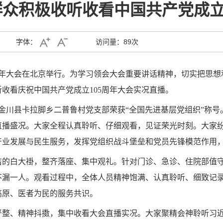
众积极收听收看中国共产党成立
字体：
访问量：
89次
年大会在北京举行。为学习领会大会重要讲话精神，切实把思想
听收看庆祝中国共产党成立
105
周年大会实况直播。
金川县卡拉脚乡二普鲁村党支部荣获“全国先进基层党组织”称
直播盛况。大家全程认真聆听、仔细观看，见证荣光时刻。大家
产业发展与民生服务，发挥党组织战斗堡垒和党员先锋模范作用
洁的白大褂，整齐落座、集中观礼。针对门诊、急诊、住院部值
不漏一人。观看过程中，全体人员精神饱满、认真聆听、细致记
高原、医者为民的服务共识。
严整、精神抖擞，集中收看大会直播实况。大家聚精会神聆听习