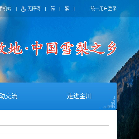
手机端
|
无障碍
|
简
|
繁
|
统一用户登录
动交流
走进金川