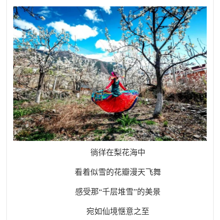
徜徉在梨花海中
看着似雪的花瓣漫天飞舞
感受那“千层堆雪”的美景
宛如仙境惬意之至