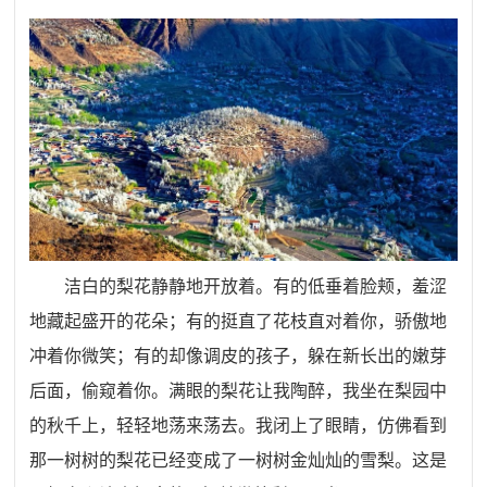
洁白的梨花静静地开放着。有的低垂着脸颊，羞涩
地藏起盛开的花朵；有的挺直了花枝直对着你，骄傲地
冲着你微笑；有的却像调皮的孩子，躲在新长出的嫩芽
后面，偷窥着你。满眼的梨花让我陶醉，我坐在梨园中
的秋千上，轻轻地荡来荡去。我闭上了眼睛，仿佛看到
那一树树的梨花已经变成了一树树金灿灿的雪梨。这是