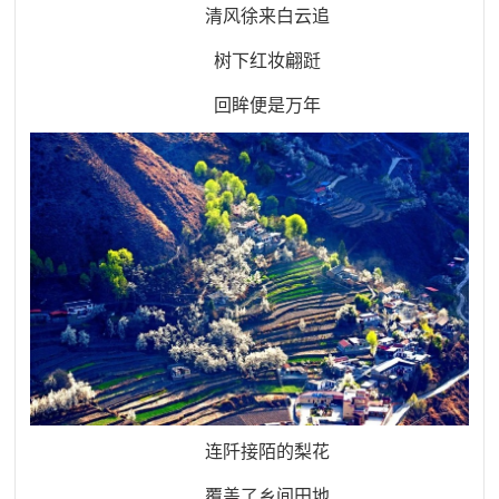
清风徐来白云追
树下红妆翩跹
回眸便是万年
连阡接陌的梨花
覆盖了乡间田地