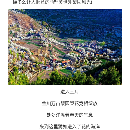
一幅多么让人惬意的“醉”美世外梨园风光!
进入三月
金川万亩梨园梨花竞相绽放
处处洋溢着春天的气息
来到这里犹如进入了花的海洋