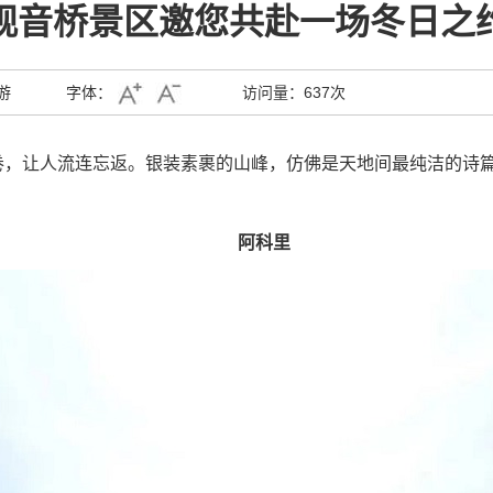
观音桥景区邀您共赴一场冬日之
游
字体：
访问量：
637次
卷，让人流连忘返。
银装素裹的山峰，仿佛是天地间最纯洁的诗
阿科里