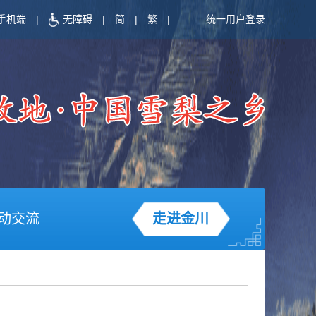
手机端
|
无障碍
|
简
|
繁
|
统一用户登录
动交流
走进金川