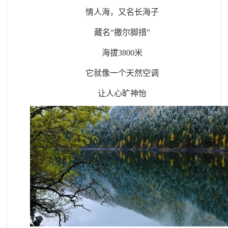
情人海，又名长海子
藏名
“撒尔脚措”
海拔
3800米
它就像一个天然空调
让人心旷神怡