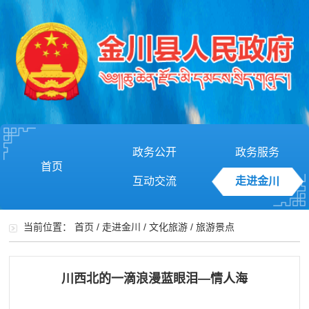
政务公开
政务服务
首页
互动交流
走进金川
当前位置：
首页
/
走进金川
/
文化旅游
/
旅游景点
川西北的一滴浪漫蓝眼泪—情人海