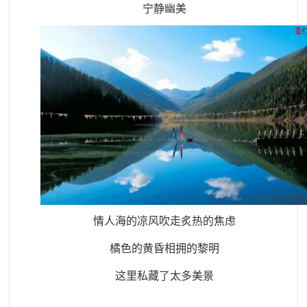
宁静幽美
情人海的凉风吹走炙热的焦虑
橘色的黄昏相拥的黎明
这里私藏了太多美景