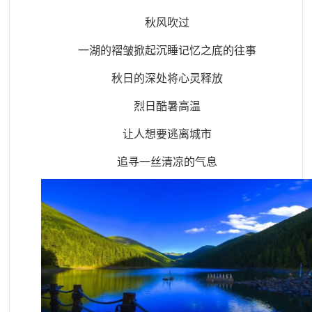
秋风吹过
一湖的褶皱掀起沉睡记忆之底的往事
秋日的深处将心灵释放
烈日酷暑高温
让人想要逃离城市
追寻一丝清凉的气息