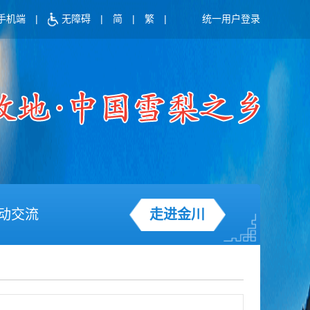
手机端
|
无障碍
|
简
|
繁
|
统一用户登录
动交流
走进金川