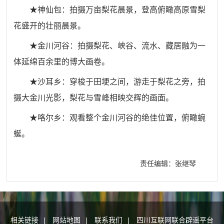
★神仙包：拍摄万亩梨花晨景，登高俯瞰高原雪梨
花盛开的壮丽晨景。
★金川河谷：拍摄梨花、峡谷、流水、藏居融为一
体延绵百余里的博大画卷。
★沙耳乡：穿梭于田埂之间，游走于梨花之旁，拍
摄大金川光影，梨花与雪峰相映交辉的画面。
★咯尔乡：观看整个金川河谷的绝佳位置，俯瞰蜿
蜒。
责任编辑：张继琴
相关链接
|
网站地图
|
联系我们
|
四川互联网联合辟谣平台