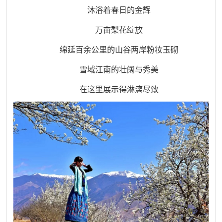
沐浴着春日的金辉
万亩梨花绽放
绵延百余公里的山谷两岸粉妆玉砌
雪域江南的壮阔与秀美
在这里展示得淋漓尽致