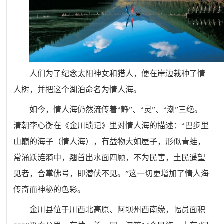
人们为了纪念太阳神女和猎人，便在岸边栽种了情
人树，并把这个湖泊命名为情人海。
如今，情人海仍然流传着“静”、“灵”、“潮”三绝。
清朝李心衡在《金川琐记》里对情人海的描述：“巴步里
山巅的海子（情人海），有益物大如屋子，形似青蛙，
常涌跃涟漪中，翘首出水面四顾，不为民害，土民遥望
见者，合掌佛号，即潜伏不见。”这一切更增加了情人海
传奇而神秘的色彩。
金川县位于川西北高原、阿坝州西南缘，幅员面积