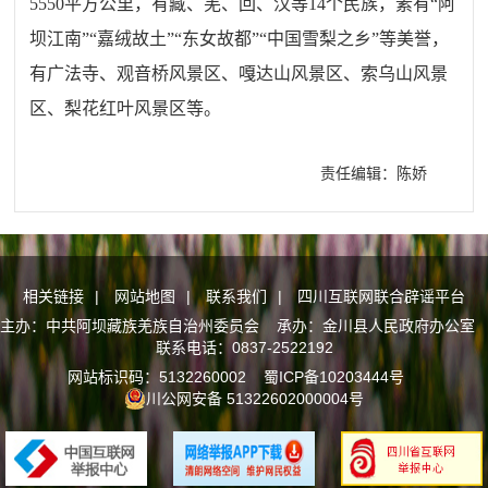
5550平方公里，有藏、羌、回、汉等14个民族，素有“阿
坝江南”“嘉绒故土”“东女故都”“中国雪梨之乡”等美誉，
有广法寺、观音桥风景区、嘎达山风景区、索乌山风景
区、梨花红叶风景区等。
责任编辑：陈娇
相关链接
|
网站地图
|
联系我们
|
四川互联网联合辟谣平台
主办：中共阿坝藏族羌族自治州委员会 承办：金川县人民政府办公室
联系电话：0837-2522192
网站标识码：5132260002
蜀ICP备10203444号
川公网安备 51322602000004号