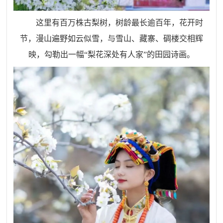
这里有百万株古梨树，树龄最长逾百年，花开时
节，漫山遍野如云似雪，与雪山、藏寨、碉楼交相辉
映，勾勒出一幅
“
梨花深处有人家
”
的田园诗画。