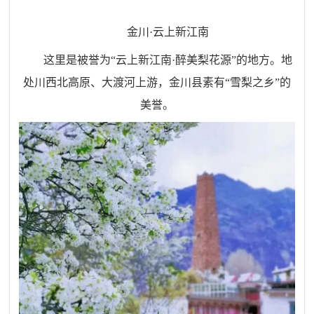
金川
·
云上新江南
这里是被誉为
“
云上新江南
·
醉美梨花源
”
的地方。地
处川西北高原、大渡河上游，金川县素有
“
雪梨之乡
”
的
美誉。