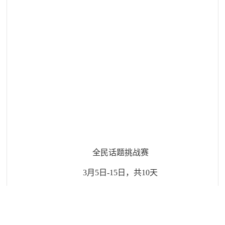
全民话题挑战赛
3
月
5
日
-15
日，共
10
天
分别在抖音及小红书平台发起全民互动，最终选出
优胜者送出梨花季限定大礼包。