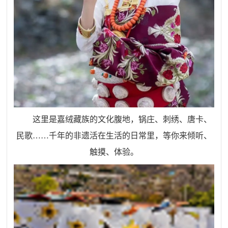
这里是嘉绒藏族的文化腹地，锅庄、刺绣、唐卡、
民歌
……
千年的非遗活在生活的日常里，等你来倾听、
触摸、体验。