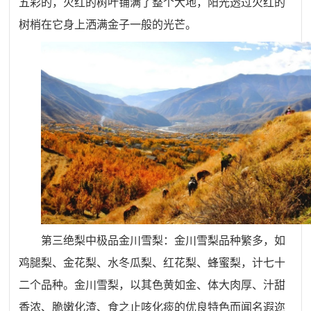
五彩的，火红的树叶铺满了整个大地，阳光透过火红的
树梢在它身上洒满金子一般的光芒。
第三绝梨中极品金川雪梨：
金川雪梨品种繁多，如
鸡腿梨、金花梨、水冬瓜梨、红花梨、蜂蜜梨，计七十
二个品种。金川雪梨，以其色黄如金、体大肉厚、汁甜
香浓、脆嫩化渣、食之止咳化痰的优良特色而闻名遐迩