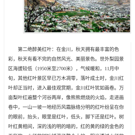
第二绝醉美红叶：
在金川，秋天拥有最丰富的色
彩，秋天有看不完的自然风光、美丽景色。世外梨园景
区海拔较低（1950米至2700米），气候暖和，11月中
旬，其他红叶景区早已万木凋零，落叶成土时，金川红
叶却正当时，进入最佳观赏期，金川红叶犹如画卷。万
亩梨叶红遍整个河谷两岸，像熊熊燃烧的火焰，走进画
卷中，一山一坡一地经历风霜脉络分明的红叶纷呈在你
的眼前，抬头，眼里是红叶，低头，脚下还是红叶。树
叶红黄相间，深的浅的明的暗的，红的黄的绿的金色的