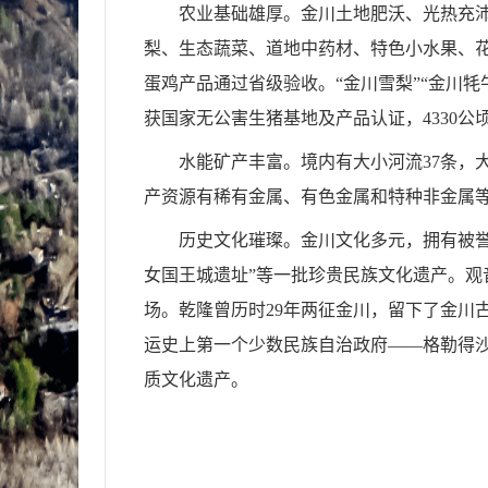
农业基础雄厚。
金川土地肥沃、光热充
梨、生态蔬菜、道地中药材、特色小水果、
蛋鸡产品通过省级验收。
“
金川雪梨
”“
金川牦
获国家无公害生猪基地及产品认证，
4330
公
水能矿产丰富。
境内有大小河流
37
条，
产资源有稀有金属、有色金属和特种非金属
历史文化璀璨。
金川文化多元，拥有被
女国王城遗址
”
等一批珍贵民族文化遗产。观
场。乾隆曾历时
29
年两征金川，留下了金川
运史上第一个少数民族自治政府
——
格勒得
质文化遗产。