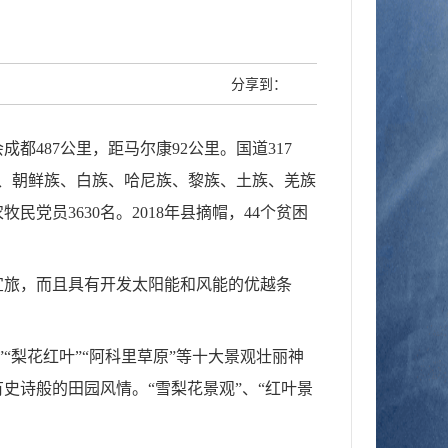
分享到：
会成都
487
公里
，距马尔康
92
公里。
国道
317
、朝鲜族、白族、哈尼族、黎族、土族、羌族
农牧民党员
3630
名。
2018
年县摘帽，
44
个贫困
宜旅，而且具有开发太阳能和风能的优越条
”“
梨花红叶
”“
阿科里草原
”
等十大景观壮丽神
有史诗般的田园风情。
“
雪梨花景观
”
、
“
红叶景