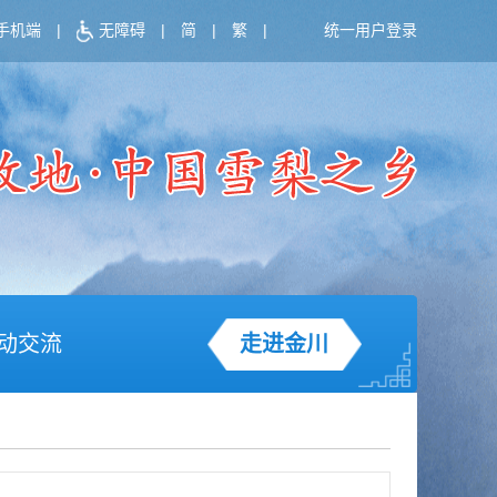
手机端
|
无障碍
|
简
|
繁
|
统一用户登录
动交流
走进金川