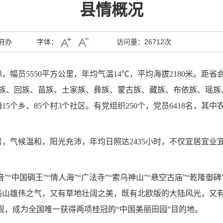
县情概况
府办
字体：
访问量：
26712次
缘，幅员
5550
平方公里，年均气温
14℃
，平均海拔
2180
米。距省
族、回族、苗族、土家族、彝族、蒙古族、藏族、布依族、瑶族
镇
15
个乡、
85
个村
3
个社区。有党组织
250
个，党员
6418
名，其中
暑，气候温和，阳光充沛，年均日照达
2435
小时，不仅宜居宜业
音
”“
中国碉王
”“
情人海
”“
广法寺
”“
索乌神山
”“
悬空古庙
”“
乾隆御碑
高山雄伟之气，又有草地壮阔之美，既有北欧版的大陆风光，又
观，成为全国唯一获得两项桂冠的
“
中国美丽田园
”
目的地。