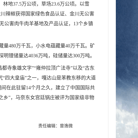
，林地
37.5
万公顷，草场
23.6
万公顷。以雪
金川辣椒获得国家绿色食品认证
、
金川无公害
无公害肉牛肉羊基地及产品认证，
13
个乡镇
藏量
480
万千瓦，小水电蕴藏量
40
万千瓦。矿
探明锂储量达
4036
万吨，硅储量达
300
万吨。
昌都寺象雄文字
”“
雍仲拉顶广法寺
”
以及
“
古东
代
“
四大皇庙
”
之一，嘎达山是苯教东移的大道
期间在此驻留
14
个月之久，建立了中国国际共
之乡
”
，马奈东女宫廷锅庄被评为国家级非物
责任编辑：曾逸微