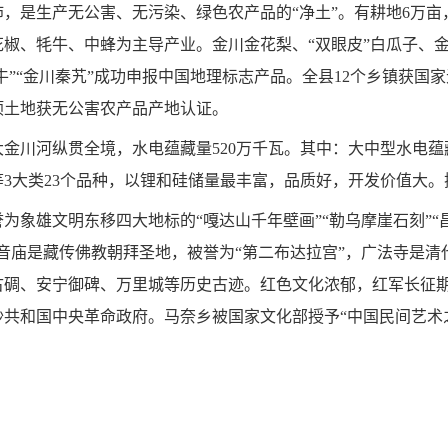
沛，是生产无公害、无污染、绿色农产品的
“
净土
”
。有耕地
6
万亩
花椒、牦牛、中蜂为主导产业。金川金花梨、
“
双眼皮
”
白瓜子、
牛
”“
金川秦艽
”
成功申报中国地理标志产品。全县
12
个乡镇获国家
顷土地获无公害农产品产地认证。
大金川河纵贯全境，水电蕴藏量
520
万千瓦。其中：大中型水电蕴
等
3
大类
23
个品种，以锂和硅储量最丰富，品质好，开发价值大。
誉为象雄文明东移四大地标的
“
嘎达山千年壁画
”“
勒乌摩崖石刻
”“
音庙是藏传佛教朝拜圣地，被誉为
“
第二布达拉宫
”
，广法寺是清
古碉、安宁御碑、万里城等历史古迹。红色文化浓郁，红军长征
沙共和国中央革命政府。马奈乡被国家文化部授予
“
中国民间艺术