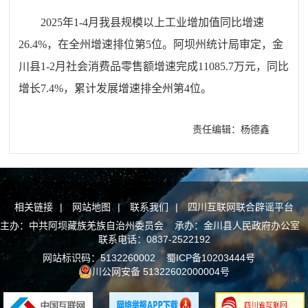
2025年1-4月我县规模以上工业增加值同比增速
26.4%，在全州增速排位第5位。
阿坝州统计局审定，金
川县1-2月
社会消费品零售额
增速完成11085.7万元，同比
增长7.4%，累计发展
增速
排全州第4位。
责任编辑：杨德鑫
相关链接
|
网站地图
|
联系我们
|
四川互联网联合辟谣平台
主办：中共阿坝藏族羌族自治州委员会 承办：金川县人民政府办公室
联系电话：0837-2522192
网站标识码：5132260002
蜀ICP备10203444号
川公网安备 51322602000004号