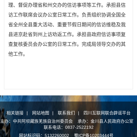
理、督促办理省和州交办的信访事项等工作。承担县信
访工作联席会议办公室日常工作。负责组织协调全国全
省全州全县重大活动、重要节假日期间的信访维稳及我
县进京赴省到州上访劝返工作。承担县政府信访事项复
查复核委员会办公室的日常工作。
完成局领导交办的其
他工作。
相关链接
|
网站地图
|
联系我们
|
四川互联网联合辟谣平台
主办：中共阿坝藏族羌族自治州委员会 承办：金川县人民政府办公室
联系电话：0837-2522192
网站标识码：5132260002
蜀ICP备10203444号