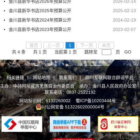
金川县新华书店2026年预算公开
2026-02-14
金川县新华书店2025年预算公开
2025-02-13
金川县新华书店2024年预算公开
2024-02-19
金川县新华书店2023年预算公开
2023-02-07
首页
上一页
1
下一页
末页
共 4 条
共 1 页
当前第 1 页
跳转至
页
GO
相关链接
|
网站地图
|
联系我们
|
四川互联网联合辟谣平台
主办：中共阿坝藏族羌族自治州委员会 承办：金川县人民政府办公室
联系电话：0837-2522192
网站标识码：5132260002
蜀ICP备10203444号
川公网安备 51322602000004号