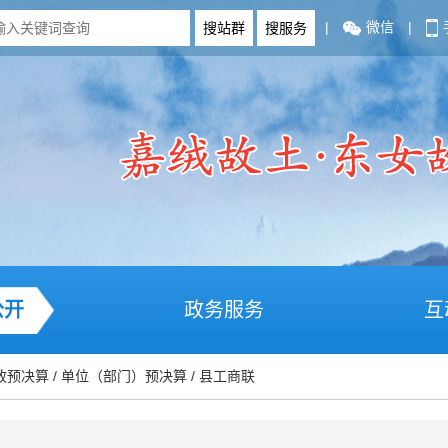
|
微信
|
公开
政务服务
互
政预决算
/
单位（部门）预决算
/
县工商联