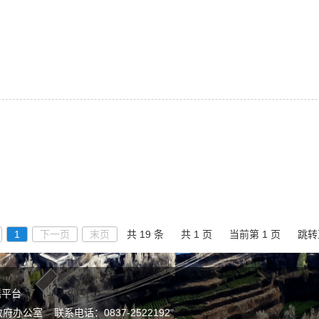
1
下一页
末页
共 19 条
共 1 页
当前第 1 页
跳转
谣平台
公室 联系电话：0837-2522192