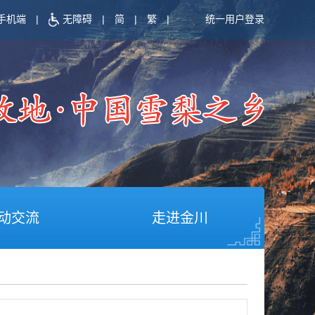
手机端
|
无障碍
|
简
|
繁
|
统一用户登录
动交流
走进金川