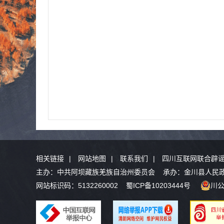
相关链接
|
网站地图
|
联系我们
|
四川互联网联合辟
主办：中共阿坝藏族羌族自治州委员会 承办：金川县人民政府办
网站标识码：5132260002
蜀ICP备10203444号
川公