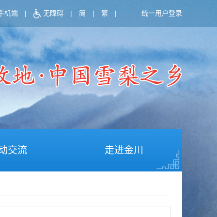
手机端
|
无障碍
|
简
|
繁
|
统一用户登录
动交流
走进金川