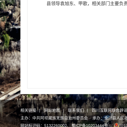
县领导袁旭东、甲歌，相关部门主要负
相关链接
|
网站地图
|
联系我们
|
四川互联网联合辟
主办：中共阿坝藏族羌族自治州委员会 承办：金川县人民政府办
网站标识码：5132260002
蜀ICP备10203444号
川公