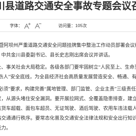
川县道路交通安全事故专题会议
字体：
访问量：
105次
暨阿坝州严重道路交通安全问题挂牌集中整治工作动员部署会议
。中共金川县委副书记、县长史志刚出席会议并讲话。
祉、事关社会大局稳定。各级各部门要牢固树立
“人民至上、生命
伤人”安全底线，为全县经济社会高质量发展营造安全、畅通、
必须”要求
，构建完善“属地管理、部门监管、企业主责”三级责
度，从源头堵住安全漏洞。要开展拉网式、全覆盖隐患排查，建
焦货车超载、面包车超员、无证驾驶、酒后驾驶、农用车违法载
路交通通行秩序。要常态化普及交通安全法律法规和安全出行知
能力。