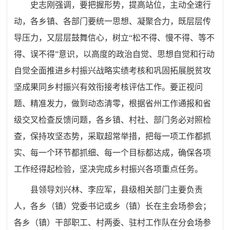
史志刚强调，要把握形势，提高站位，主动全速行
动，各乡镇、各部门要统一思想、凝聚合力，既层层传
导压力，又层层鼓舞信心，树立
“
松不得、慢不得、等不
得、误不得
”
意识，以高度的政治自觉、思想自觉和行动
自觉
全面推进乡村振兴
战略实绩考核和巩固拓展脱贫攻
坚成果同乡村振兴有效衔接考核评估工作。要正视问
题、精准发力，做到动态清零，根据省州工作通报和省
级交叉检查反馈问题，各乡镇、村社、部门务必对照检
查，保持攻坚态势，采取超常举措，把每一项工作都抓
实、每一个环节都抓细、每一个目标都达成，确保各项
工作经得起检验，坚决完成乡村振兴各项重点任务。
县领导刘兴林、李应军，县级相关部门主要负责
人，各乡（镇）党委书记或乡（镇）长在主会场参会；
各乡（镇）干部职工、村两委、驻村工作队在分会场参