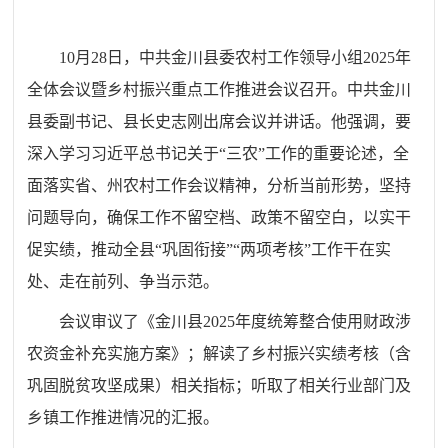
10
月
28
日，中共金川县委农村工作领导小组
2025
年
全体会议暨乡村振兴重点工作推进会议召开。中共金川
县委副书记、县长史志刚出席会议并讲话。他强调，要
深入学习习近平总书记关于
“
三农
”
工作的重要论述，全
面落实省、州农村工作会议精神，分析当前形势，坚持
问题导向，确保工作不留空档、政策不留空白，以实干
促实绩，推动全县
“
巩固衔接
”“
两项考核
”
工作干在实
处、走在前列、争当示范。
会议审议了《金川县
2025
年度统筹整合使用财政涉
农资金补充实施方案》；解读了乡村振兴实绩考核（含
巩固脱贫攻坚成果）相关指标；听取了相关行业部门及
乡镇工作推进情况的汇报。